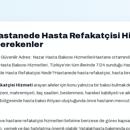
astanede Hasta Refakatçisi Hi
gerekenler
üvenilir Adres: Nazar Hasta Bakıcısı HizmetleriHastane ortamında y
 Hasta Bakıcısı Hizmetleri, Türkiye’nin tüm illerinde 7/24 sunduğu H
de Hasta Refakatçisi Nedir?Hastanede hasta refakatçisi, hasta bir
katçisi Hizmeti
arayan aileler için konu yalnızca bir bakıcı bulmak
ni, mahremiyeti, ilaç saatleri, beslenmesi, hareket kabiliyeti ve aile
bölgesinde hasta bakıcı ihtiyacı oluştuğunda önce hastanın mevcut d
ı ve hastane refakatçisi hizmetleri birbirine benzese de görev kapsamı a
p, yemek ve ilaç hatırlatma önemli olabilir. Yatalak hasta bakımında 