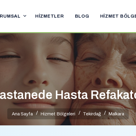
RUMSAL
HIZMETLER
BLOG
HIZMET BÖLG
astanede Hasta Refakatç
Ana Sayfa
Hizmet Bölgeleri
Tekirdağ
Malkara