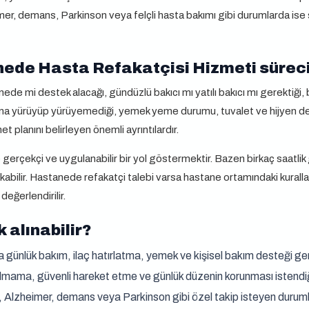
zheimer, demans, Parkinson veya felçli hasta bakımı gibi durumlarda ise 
de Hasta Refakatçisi Hizmeti süreci 
de mi destek alacağı, gündüzlü bakıcı mı yatılı bakıcı mı gerektiği
na yürüyüp yürüyemediği, yemek yeme durumu, tuvalet ve hijyen desteği
t planını belirleyen önemli ayrıntılardır.
gerçekçi ve uygulanabilir bir yol göstermektir. Bazen birkaç saatlik 
ıkabilir. Hastanede refakatçi talebi varsa hastane ortamındaki kurallar
değerlendirilir.
 alınabilir?
 günlük bakım, ilaç hatırlatma, yemek ve kişisel bakım desteği ge
kalmama, güvenli hareket etme ve günlük düzenin korunması istendi
ı, Alzheimer, demans veya Parkinson gibi özel takip isteyen durum