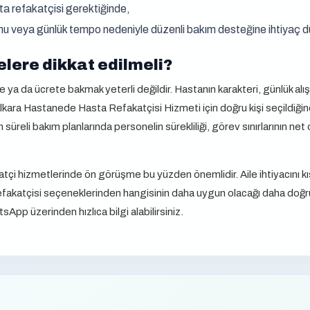
ta refakatçisi gerektiğinde,
urumu veya günlük tempo nedeniyle düzenli bakım desteğine ihtiyaç
lere dikkat edilmeli?
a da ücrete bakmak yeterli değildir. Hastanın karakteri, günlük alışkan
lkara Hastanede Hasta Refakatçisi Hizmeti için doğru kişi seçildiğind
 süreli bakım planlarında personelin sürekliliği, görev sınırlarının ne
çi hizmetlerinde ön görüşme bu yüzden önemlidir. Aile ihtiyacını kı
e refakatçisi seçeneklerinden hangisinin daha uygun olacağı daha doğr
tsApp üzerinden hızlıca bilgi alabilirsiniz.