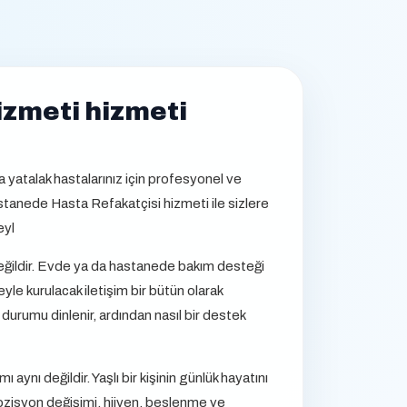
zmeti hizmeti
atalak hastalarınız için profesyonel ve
astanede Hasta Refakatçisi hizmeti ile sizlere
eyl
 değildir. Evde ya da hastanede bakım desteği
yle kurulacak iletişim bir bütün olarak
urumu dinlenir, ardından nasıl bir destek
ynı değildir. Yaşlı bir kişinin günlük hayatını
pozisyon değişimi, hijyen, beslenme ve